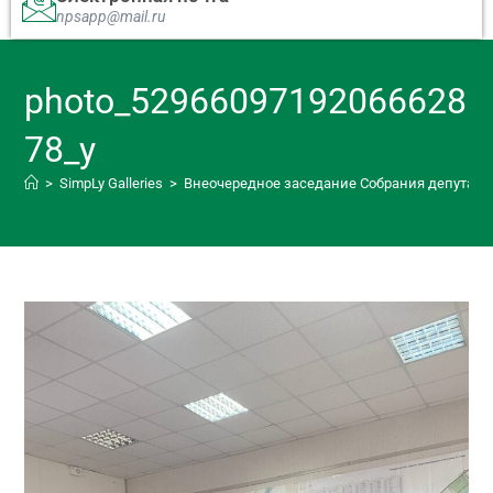
npsapp@mail.ru
photo_52966097192066628
78_y
>
SimpLy Galleries
>
Внеочередное заседание Собрания депутатов