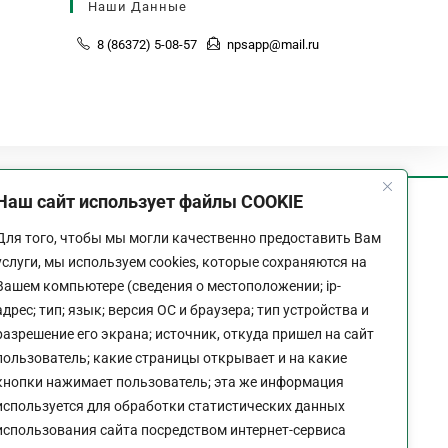
Наши Данные
8 (86372) 5-08-57
npsapp@mail.ru
Наш сайт использует файлы COOKIE
График работы
Для того, чтобы мы могли качественно предоставить Вам
Пн-Пт:
9:00 - 18:00
услуги, мы используем cookies, которые сохраняются на
Перерыв:
13:00 - 14:00
Вашем компьютере (сведения о местоположении; ip-
Выходной:
Сб - Вс
адрес; тип; язык; версия ОС и браузера; тип устройства и
разрешение его экрана; источник, откуда пришел на сайт
пользователь; какие страницы открывает и на какие
кнопки нажимает пользователь; эта же информация
используется для обработки статистических данных
Политика конфиденциальности сайта
использования сайта посредством интернет-сервиса