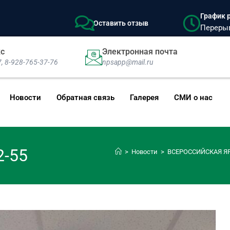
График р
Оставить отзыв
Перерыв:
кс
Электронная почта
7, 8-928-765-37-76
npsapp@mail.ru
Новости
Обратная связь
Галерея
СМИ о нас
2-55
>
Новости
>
ВСЕРОССИЙСКАЯ ЯР