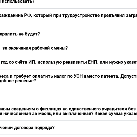
ы использовать?
гражданина РФ, который при трудоустройстве предъявил заг
ералить не будут?
з-за окончания рабочей смены?
 год со счёта ИП, использую реквизиты ЕНП, или нужно указ
еса и требует оплатить налог по УСН вместо патента. Допус
добное решение?
ным сведениям о физлицах на единственного учредителя без 
ся начисленная за месяц или выплаченная? Какая сумма указ
чении договора подряда?