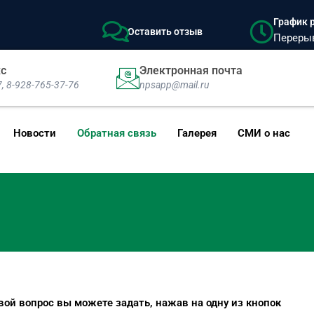
График р
Оставить отзыв
Перерыв:
кс
Электронная почта
7, 8-928-765-37-76
npsapp@mail.ru
Новости
Обратная связь
Галерея
СМИ о нас
вой вопрос вы можете задать, нажав на одну из кнопок