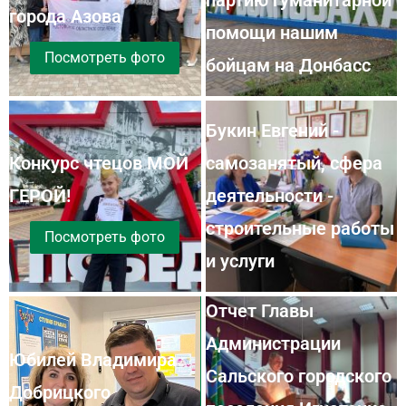
города Азова
помощи нашим
Посмотреть фото
бойцам на Донбасс
Букин Евгений -
Конкурс чтецов МОЙ
самозанятый, сфера
ГЕРОЙ!
деятельности -
строительные работы
Посмотреть фото
и услуги
Отчет Главы
Администрации
Юбилей Владимира
Сальского городского
Добрицкого