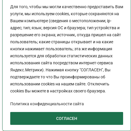
сентября, в 15:00 Мск
Для того, чтобы мы могли качественно предоставить Вам
ФОРУМ ОБЩЕСТВЕННОГО
услуги, мы используем cookies, которые сохраняются на
Вашем компьютере (сведения о местоположении; ip-
НЕГОСУДАРСТВЕННОГО
адрес; тип; язык; версия ОС и браузера; тип устройства и
Внеочередное
ОБРАЗОВАНИЯ.Секция
разрешение его экрана; источник, откуда пришел на сайт
заседание Собрания
пользователь; какие страницы открывает и на какие
«ПРЕДПРИНИМАТЕЛЬСКОЕ
кнопки нажимает пользователь; эта же информация
депутатов Сальского
Посмотреть фото
ОБРАЗОВАНИЕ »г. Москва,
используется для обработки статистических данных
городского поселения
использования сайта посредством интернет-сервиса
Общественная Палата
Яндекс.Метрики). Нажимая кнопку "СОГЛАСЕН", Вы
V созыва
Российской Федерации, 10
подтверждаете то что Вы проинформированы об
использовании cookies на нашем сайте. Отключить
октября 2023 г.
cookies Вы можете в настройках своего браузера.
Очередное заседание
Фестиваль донских
МВК по выделению
брендов «МОЙ
Политика конфиденциальности сайта
социальной помощи в
БИЗНЕС. НАШИ
Посмотреть фото
СОГЛАСЕН
рамках Социального
МАРКЕТ»