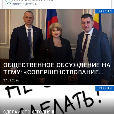
npsapp@mail.ru
НОВОСТИ
ОБЩЕСТВЕННОЕ ОБСУЖДЕНИЕ НА
ТЕМУ: «СОВЕРШЕНСТВОВАНИЕ
СИСТЕМЫ СТРАТЕГИЧЕСКОГО
27.02.2026
ПЛАНИРОВАНИЯ
НОВОСТИ
МУНИЦИПАЛИТЕТОВ»
СДЕЛАЙ ЭТО СЕГОДНЯ!!!