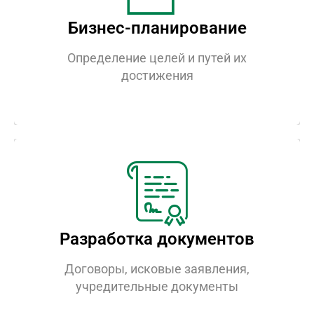
Вместе с Вами разработаем программу
Бизнес-планирование
действий, которую можно будет
скорректировать в соответствии с
Определение целей и путей их
изменившимися обстоятельствами.
достижения
Разработка документов
Разработка документов
Поможем Вам составить договор,
исковое заявление, учредительные и
Договоры, исковые заявления,
иные документы
учредительные документы