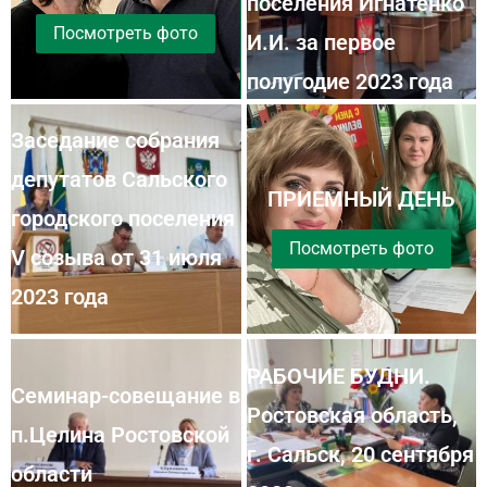
поселения Игнатенко
Посмотреть фото
И.И. за первое
полугодие 2023 года
Заседание собрания
депутатов Сальского
ПРИЕМНЫЙ ДЕНЬ
городского поселения
Посмотреть фото
Посмотреть фото
V созыва от 31 июля
2023 года
РАБОЧИЕ БУДНИ.
Семинар-совещание в
Ростовская область,
п.Целина Ростовской
г. Сальск, 20 сентября
области