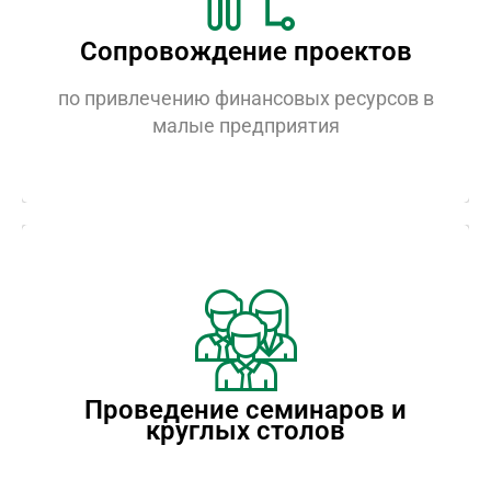
Сопровождение проектов
Сопровождение проектов
Поможем привлечь финансовые
ресурсы в Ваш бизнес
по привлечению финансовых ресурсов в
малые предприятия
Проведение семинаров и
круглых столов
Проведение семинаров и
Групповые практические занятия под
круглых столов
руководством наших наставников