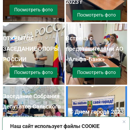
2023 г
Посмотреть фото
Посмотреть фото
ОТКРЫТОЕ
Встреча с
ЗАСЕДАНИЕ ОПОРЫ
представителями АО
РОССИИ
«Альфа-Банк»
Посмотреть фото
Посмотреть фото
Заседание Собрания
депутатов Сальского
С Днем города 2023
городского поселения
Посмотреть фото
Посмотреть фото
Наш сайт использует файлы COOKIE
V созыва. 26