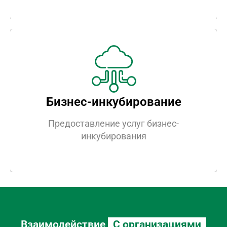
Разработка документов
Бизнес-инкубирование
Поддержим проекты молодых
предпринимателей на всех этапах
Предоставление услуг бизнес-
развития
инкубирования
Взаимодействие
С организациями