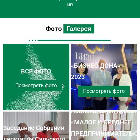
Леонид Дзюба
Предприниматель
Фото
Галерея
«БИЗНЕС ДОНА»-
ВСЕ ФОТО
2023
Посмотреть фото
Посмотреть фото
Национальный проект
«МАЛОЕ И СРЕДНЕЕ
Заседание Собрания
ПРЕДПРИНИМАТЕЛЬС
депутатов Сальского