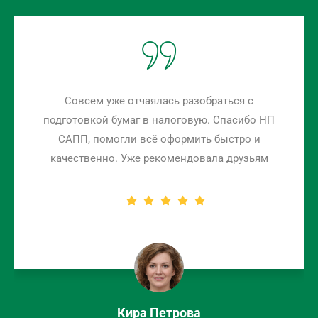
Спасибо НП САПП, что научили меня
справляться со всеми сложностями
предпринимательской жизни. Теперь всё стало
гораздо легче. Обязательно порекомендую вас
знакомым.