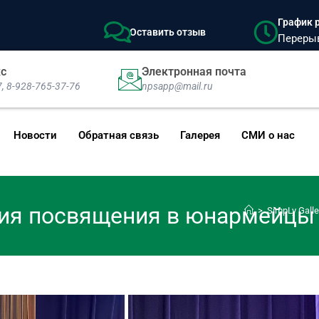
График р
Оставить отзыв
Перерыв:
кс
Электронная почта
7, 8-928-765-37-76
npsapp@mail.ru
Новости
Обратная связь
Галерея
СМИ о нас
ия посвящения в юнармейцы
>
SimpLy Galle