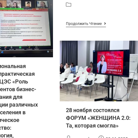
Продолжить Чтение
иональная
практическая
 ЦЭС «Роль
ентов бизнес-
ания для
ции различных
28 ноября состоялся
аселения в
ФОРУМ «ЖЕНЩИНА 2.0:
ическое
Та, которая смогла»
тво:
огия,