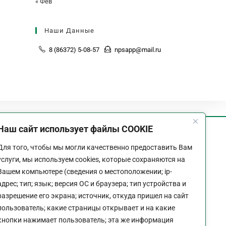
« Фев
Наши Данные
8 (86372) 5-08-57
npsapp@mail.ru
Наш сайт использует файлы COOKIE
График работы
Для того, чтобы мы могли качественно предоставить Вам
Пн-Пт:
9:00 - 18:00
услуги, мы используем cookies, которые сохраняются на
Перерыв:
13:00 - 14:00
Вашем компьютере (сведения о местоположении; ip-
Выходной:
Сб - Вс
адрес; тип; язык; версия ОС и браузера; тип устройства и
разрешение его экрана; источник, откуда пришел на сайт
пользователь; какие страницы открывает и на какие
кнопки нажимает пользователь; эта же информация