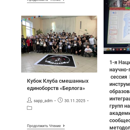
1-я Нац
научно-
сессия
Кубок Клуба смешанных
инструм
единоборств «Берлога»
образов
интегра
sapp_adm
30.11.2025
групп н
академ
сообщес
Продолжить Чтение
методол