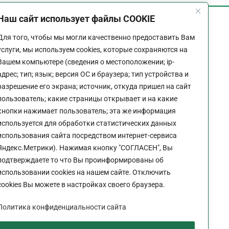
Наш сайт использует файлы COOKIE
График работы
Для того, чтобы мы могли качественно предоставить Вам
Пн-Пт:
9:00 - 18:00
услуги, мы используем cookies, которые сохраняются на
Перерыв:
13:00 - 14:00
Вашем компьютере (сведения о местоположении; ip-
Выходной:
Сб - Вс
адрес; тип; язык; версия ОС и браузера; тип устройства и
разрешение его экрана; источник, откуда пришел на сайт
пользователь; какие страницы открывает и на какие
кнопки нажимает пользователь; эта же информация
используется для обработки статистических данных
Политика конфиденциальности сайта
использования сайта посредством интернет-сервиса
Яндекс.Метрики). Нажимая кнопку "СОГЛАСЕН", Вы
подтверждаете то что Вы проинформированы об
использовании cookies на нашем сайте. Отключить
cookies Вы можете в настройках своего браузера.
Политика конфиденциальности сайта