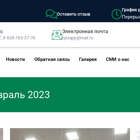
График р
Оставить отзыв
Перерыв:
кс
Электронная почта
7, 8-928-765-37-76
npsapp@mail.ru
Новости
Обратная связь
Галерея
СМИ о нас
враль 2023