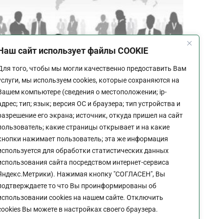
Наш сайт использует файлы COOKIE
График работы
Для того, чтобы мы могли качественно предоставить Вам
Пн-Пт:
9:00 - 18:00
услуги, мы используем cookies, которые сохраняются на
Перерыв:
13:00 - 14:00
Вашем компьютере (сведения о местоположении; ip-
Выходной:
Сб - Вс
адрес; тип; язык; версия ОС и браузера; тип устройства и
разрешение его экрана; источник, откуда пришел на сайт
пользователь; какие страницы открывает и на какие
Трудоустройство
кнопки нажимает пользователь; эта же информация
инвалидов и меры
используется для обработки статистических данных
поддержки бизнеса
Политика конфиденциальности сайта
использования сайта посредством интернет-сервиса
Яндекс.Метрики). Нажимая кнопку "СОГЛАСЕН", Вы
Администратор
10.02.2025
Новости
подтверждаете то что Вы проинформированы об
использовании cookies на нашем сайте. Отключить
СФР напоминает: работодатели могут получить
cookies Вы можете в настройках своего браузера.