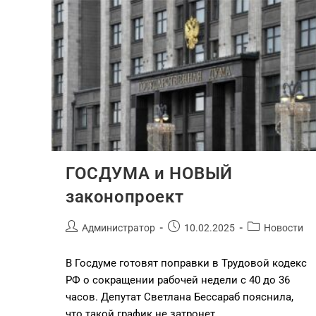
Немного о нас
Некоммерческое партнерство «Сальское агентство
поддержки предпринимательства»
Адрес:
347630, г. Сальск, ул. Ленина 4
ГОСДУМА и НОВЫЙ
Телефон:
законопроект
8 (86372) 5-08-57
Администратор
10.02.2025
Новости
Сотовый:
8-928-765-37-76
В Госдуме готовят поправки в Трудовой кодекс
Факс:
РФ о сокращении рабочей недели с 40 до 36
8 (86372) 5-08-57
часов. Депутат Светлана Бессараб пояснила,
что такой график не затронет