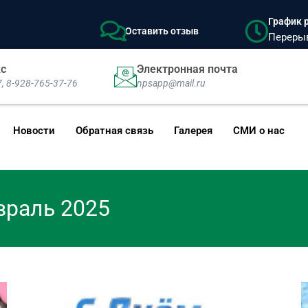
График р
Оставить отзыв
Перерыв:
кс
Электронная почта
7, 8-928-765-37-76
npsapp@mail.ru
Новости
Обратная связь
Галерея
СМИ о нас
враль 2025