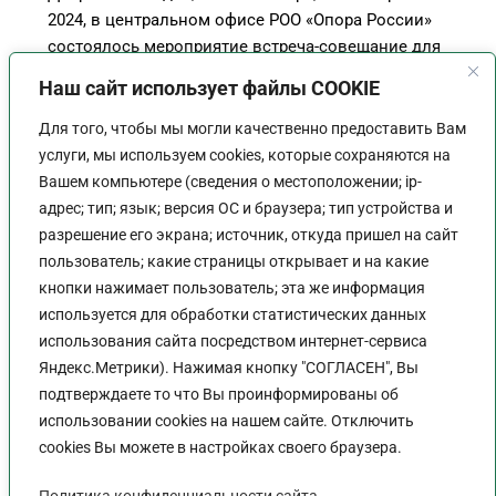
2024, в центральном офисе РОО «Опора России»
состоялось мероприятие встреча-совещание для
руководителей Комитетов и Местных отделений
Наш сайт использует файлы COOKIE
(МО). Подведение промежуточных итогов за 2024
год, стратегия…
Для того, чтобы мы могли качественно предоставить Вам
услуги, мы используем cookies, которые сохраняются на
Продолжить Чтение
Вашем компьютере (сведения о местоположении; ip-
адрес; тип; язык; версия ОС и браузера; тип устройства и
разрешение его экрана; источник, откуда пришел на сайт
пользователь; какие страницы открывает и на какие
кнопки нажимает пользователь; эта же информация
используется для обработки статистических данных
использования сайта посредством интернет-сервиса
Яндекс.Метрики). Нажимая кнопку "СОГЛАСЕН", Вы
подтверждаете то что Вы проинформированы об
использовании cookies на нашем сайте. Отключить
cookies Вы можете в настройках своего браузера.