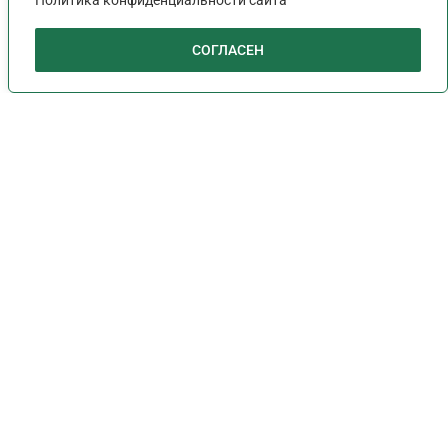
Политика конфиденциальности сайта
СОГЛАСЕН
Рабочая поездка, связанная
с участием во II
Федеральном ФОРУМЕ
ОБЩЕСТВЕННОГО