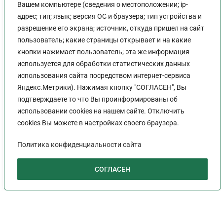
Вашем компьютере (сведения о местоположении; ip-
Форум РРО «СОЮЗ ЖЕНЩИН
адрес; тип; язык; версия ОС и браузера; тип устройства и
РОССИИ»
разрешение его экрана; источник, откуда пришел на сайт
пользователь; какие страницы открывает и на какие
Администратор
25.11.2023
Новости
кнопки нажимает пользователь; эта же информация
используется для обработки статистических данных
Это великолепное мероприятие прошло в селе
использования сайта посредством интернет-сервиса
Песчанокопское, 20 ноября 2023 г.На нем
Яндекс.Метрики). Нажимая кнопку "СОГЛАСЕН", Вы
присутствовали председатели Женсоветов из 10-
подтверждаете то что Вы проинформированы об
ти районов Ростовской области, входящих в 149-
использовании cookies на нашем сайте. Отключить
ый избирательный округ депутата
cookies Вы можете в настройках своего браузера.
Государственной Думы Ларисы Николаевны…
Политика конфиденциальности сайта
Продолжить Чтение
СОГЛАСЕН