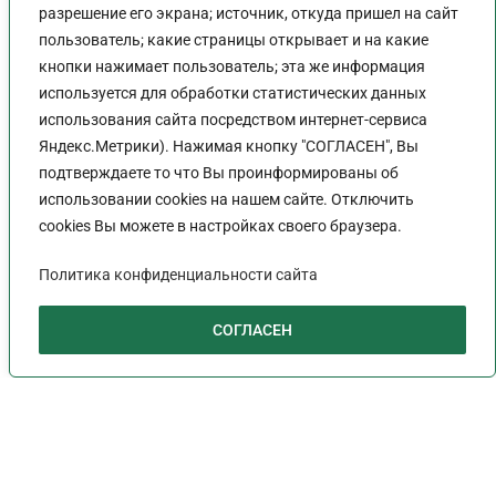
разрешение его экрана; источник, откуда пришел на сайт
старой форме, напомнила
пользователь; какие страницы открывает и на какие
ФНС
кнопки нажимает пользователь; эта же информация
используется для обработки статистических данных
Администратор
27.03.2023
Новости
использования сайта посредством интернет-сервиса
Яндекс.Метрики). Нажимая кнопку "СОГЛАСЕН", Вы
Итак, с 3 апреля 2023 года вступит в силу приказ
подтверждаете то что Вы проинформированы об
ФНС с новой формой декларации по УСН. Но
использовании cookies на нашем сайте. Отключить
форму, которая утверждена этим приказом, надо
cookies Вы можете в настройках своего браузера.
сдавать за 2023 год. Здесь есть…
Политика конфиденциальности сайта
Продолжить Чтение
СОГЛАСЕН