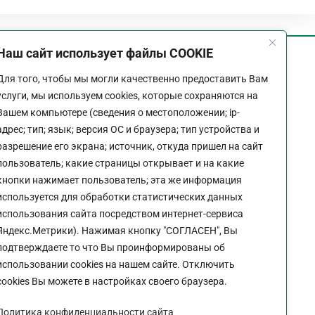
Наш сайт использует файлы COOKIE
График работы
Для того, чтобы мы могли качественно предоставить Вам
Пн-Пт:
9:00 - 18:00
услуги, мы используем cookies, которые сохраняются на
Перерыв:
13:00 - 14:00
Вашем компьютере (сведения о местоположении; ip-
Выходной:
Сб - Вс
адрес; тип; язык; версия ОС и браузера; тип устройства и
разрешение его экрана; источник, откуда пришел на сайт
пользователь; какие страницы открывает и на какие
кнопки нажимает пользователь; эта же информация
используется для обработки статистических данных
Политика конфиденциальности сайта
использования сайта посредством интернет-сервиса
Яндекс.Метрики). Нажимая кнопку "СОГЛАСЕН", Вы
подтверждаете то что Вы проинформированы об
использовании cookies на нашем сайте. Отключить
cookies Вы можете в настройках своего браузера.
Политика конфиденциальности сайта