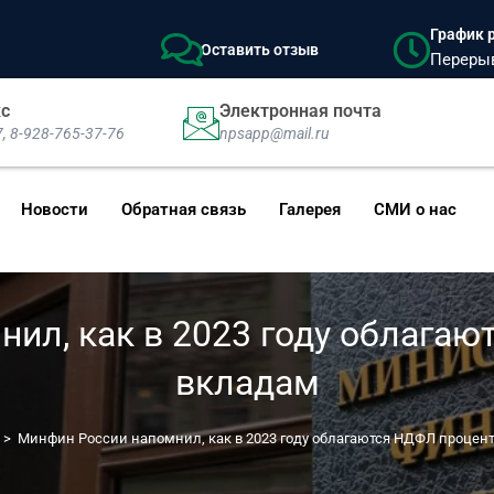
График р
Оставить отзыв
Перерыв:
кс
Электронная почта
7, 8-928-765-37-76
npsapp@mail.ru
Новости
Обратная связь
Галерея
СМИ о нас
ил, как в 2023 году облага
вкладам
>
Минфин России напомнил, как в 2023 году облагаются НДФЛ процен