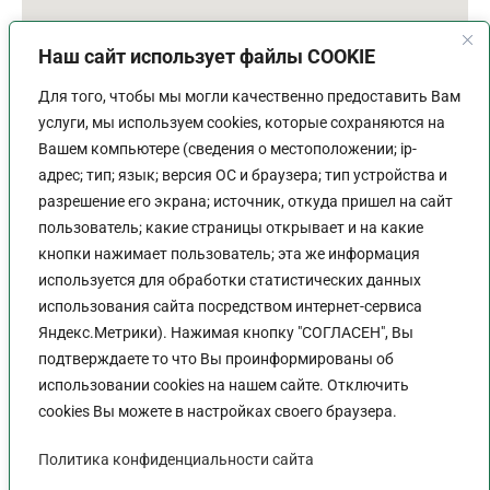
Наш сайт использует файлы COOKIE
Для того, чтобы мы могли качественно предоставить Вам
услуги, мы используем cookies, которые сохраняются на
Вашем компьютере (сведения о местоположении; ip-
адрес; тип; язык; версия ОС и браузера; тип устройства и
разрешение его экрана; источник, откуда пришел на сайт
пользователь; какие страницы открывает и на какие
График работы
кнопки нажимает пользователь; эта же информация
используется для обработки статистических данных
Пн-Пт:
9:00 - 18:00
использования сайта посредством интернет-сервиса
Перерыв:
13:00 - 14:00
Яндекс.Метрики). Нажимая кнопку "СОГЛАСЕН", Вы
Выходной:
Сб - Вс
подтверждаете то что Вы проинформированы об
использовании cookies на нашем сайте. Отключить
cookies Вы можете в настройках своего браузера.
Политика конфиденциальности сайта
Политика конфиденциальности сайта