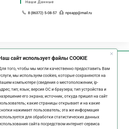
Наши Данные
8 (86372) 5-08-57
npsapp@mail.ru
Наш сайт использует файлы COOKIE
График работы
Для того, чтобы мы могли качественно предоставить Вам
Пн-Пт:
9:00 - 18:00
услуги, мы используем cookies, которые сохраняются на
Перерыв:
13:00 - 14:00
Вашем компьютере (сведения о местоположении; ip-
Выходной:
Сб - Вс
адрес; тип; язык; версия ОС и браузера; тип устройства и
разрешение его экрана; источник, откуда пришел на сайт
пользователь; какие страницы открывает и на какие
кнопки нажимает пользователь; эта же информация
используется для обработки статистических данных
Политика конфиденциальности сайта
использования сайта посредством интернет-сервиса