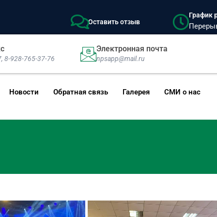
График р
Оставить отзыв
Перерыв:
кс
Электронная почта
7, 8-928-765-37-76
npsapp@mail.ru
Новости
Обратная связь
Галерея
СМИ о нас