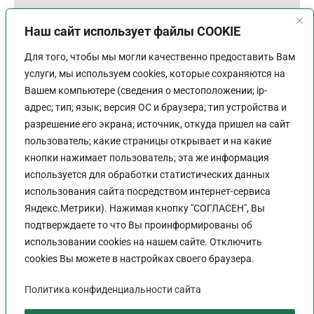
Наш сайт использует файлы COOKIE
Для того, чтобы мы могли качественно предоставить Вам
услуги, мы используем cookies, которые сохраняются на
Вашем компьютере (сведения о местоположении; ip-
адрес; тип; язык; версия ОС и браузера; тип устройства и
разрешение его экрана; источник, откуда пришел на сайт
пользователь; какие страницы открывает и на какие
График работы
кнопки нажимает пользователь; эта же информация
используется для обработки статистических данных
Пн-Пт:
9:00 - 18:00
использования сайта посредством интернет-сервиса
Перерыв:
13:00 - 14:00
Яндекс.Метрики). Нажимая кнопку "СОГЛАСЕН", Вы
Выходной:
Сб - Вс
подтверждаете то что Вы проинформированы об
использовании cookies на нашем сайте. Отключить
cookies Вы можете в настройках своего браузера.
Политика конфиденциальности сайта
Политика конфиденциальности сайта