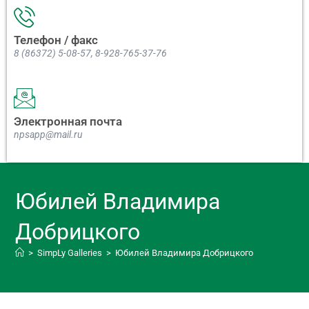
Телефон / факс
8 (86372) 5-08-57, 8-928-765-37-76
Электронная почта
npsapp@mail.ru
Юбилей Владимира
Добрицкого
>
SimpLy Galleries
>
Юбилей Владимира Добрицкого