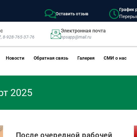
График р
Оставить отзыв
Перерыв:
кс
Электронная почта
7, 8-928-765-37-76
npsapp@mail.ru
Новости
Обратная связь
Галерея
СМИ о нас
рт 2025
После очередной рабочей