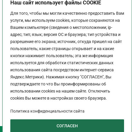
Наш сайт использует файлы COOKIE
Для того, чтобы мы могли качественно предоставить Вам
услуги, мы используем cookies, которые сохраняются на
Вашем компьютере (сведения о местоположении; ip-
адрес; тип; язык; версия ОС и браузера; тип устройства и
разрешение его экрана; источник, откуда пришел на сайт
пользователь; какие страницы открывает и на какие
График работы
кнопки нажимает пользователь; эта же информация
используется для обработки статистических данных
Пн-Пт:
9:00 - 18:00
использования сайта посредством интернет-сервиса
Перерыв:
13:00 - 14:00
Яндекс.Метрики). Нажимая кнопку "СОГЛАСЕН", Вы
Выходной:
Сб - Вс
подтверждаете то что Вы проинформированы об
использовании cookies на нашем сайте. Отключить
cookies Вы можете в настройках своего браузера.
Политика конфиденциальности сайта
Политика конфиденциальности сайта
СОГЛАСЕН