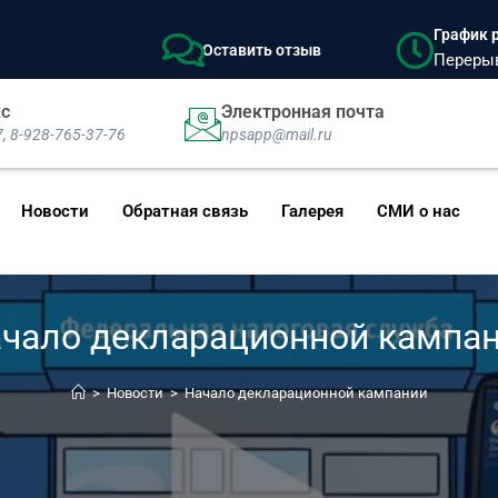
График р
Оставить отзыв
Перерыв:
кс
Электронная почта
7, 8-928-765-37-76
npsapp@mail.ru
Новости
Обратная связь
Галерея
СМИ о нас
чало декларационной кампа
>
Новости
>
Начало декларационной кампании