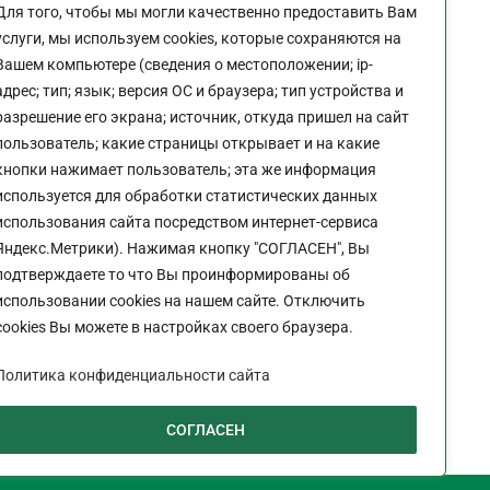
Для того, чтобы мы могли качественно предоставить Вам
Пн-Пт:
9:00 - 18:00
услуги, мы используем cookies, которые сохраняются на
Перерыв:
13:00 - 14:00
Вашем компьютере (сведения о местоположении; ip-
Выходной:
Сб - Вс
адрес; тип; язык; версия ОС и браузера; тип устройства и
разрешение его экрана; источник, откуда пришел на сайт
пользователь; какие страницы открывает и на какие
кнопки нажимает пользователь; эта же информация
используется для обработки статистических данных
Политика конфиденциальности сайта
использования сайта посредством интернет-сервиса
Яндекс.Метрики). Нажимая кнопку "СОГЛАСЕН", Вы
подтверждаете то что Вы проинформированы об
использовании cookies на нашем сайте. Отключить
cookies Вы можете в настройках своего браузера.
Политика конфиденциальности сайта
СОГЛАСЕН