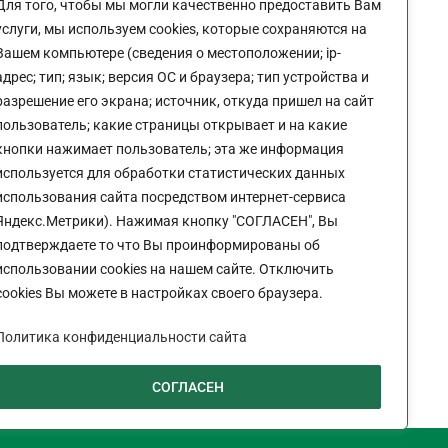
Для того, чтобы мы могли качественно предоставить Вам
Пн-Пт:
9:00 - 18:00
услуги, мы используем cookies, которые сохраняются на
Перерыв:
13:00 - 14:00
Вашем компьютере (сведения о местоположении; ip-
Выходной:
Сб - Вс
адрес; тип; язык; версия ОС и браузера; тип устройства и
разрешение его экрана; источник, откуда пришел на сайт
пользователь; какие страницы открывает и на какие
кнопки нажимает пользователь; эта же информация
используется для обработки статистических данных
Политика конфиденциальности сайта
использования сайта посредством интернет-сервиса
Яндекс.Метрики). Нажимая кнопку "СОГЛАСЕН", Вы
подтверждаете то что Вы проинформированы об
использовании cookies на нашем сайте. Отключить
cookies Вы можете в настройках своего браузера.
Политика конфиденциальности сайта
СОГЛАСЕН