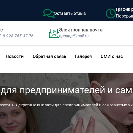
График р
Оставить отзыв
Перерыв:
кс
Электронная почта
7, 8-928-765-37-76
npsapp@mail.ru
Новости
Обратная связь
Галерея
СМИ о нас
для предпринимателей и само
вости
>
Декретные выплаты для предпринимателей и самозанятых в 2