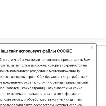
Наш сайт использует файлы COOKIE
График работы
Для того, чтобы мы могли качественно предоставить Вам
Пн-Пт:
9:00 - 18:00
услуги, мы используем cookies, которые сохраняются на
Перерыв:
13:00 - 14:00
Вашем компьютере (сведения о местоположении; ip-
Выходной:
Сб - Вс
адрес; тип; язык; версия ОС и браузера; тип устройства и
разрешение его экрана; источник, откуда пришел на сайт
пользователь; какие страницы открывает и на какие
кнопки нажимает пользователь; эта же информация
используется для обработки статистических данных
Политика конфиденциальности сайта
использования сайта посредством интернет-сервиса