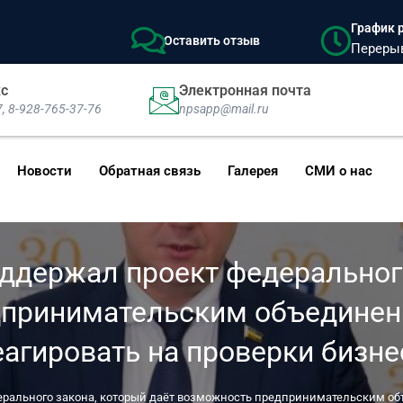
График р
Оставить отзыв
Перерыв:
кс
Электронная почта
7, 8-928-765-37-76
npsapp@mail.ru
Новости
Обратная связь
Галерея
СМИ о нас
ддержал проект федерального
дпринимательским объединен
еагировать на проверки бизне
рального закона, который даёт возможность предпринимательским об