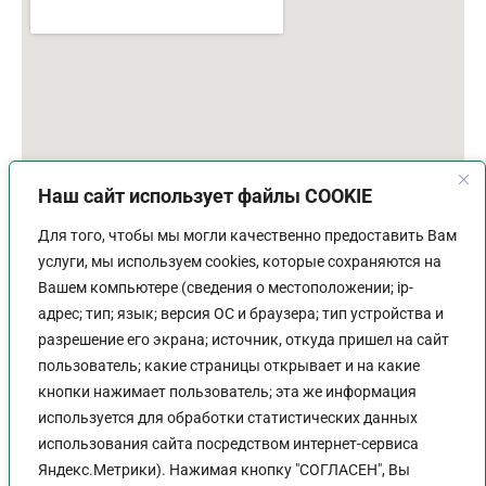
Наш сайт использует файлы COOKIE
Для того, чтобы мы могли качественно предоставить Вам
услуги, мы используем cookies, которые сохраняются на
Вашем компьютере (сведения о местоположении; ip-
адрес; тип; язык; версия ОС и браузера; тип устройства и
разрешение его экрана; источник, откуда пришел на сайт
пользователь; какие страницы открывает и на какие
График работы
кнопки нажимает пользователь; эта же информация
используется для обработки статистических данных
Пн-Пт:
9:00 - 18:00
использования сайта посредством интернет-сервиса
Перерыв:
13:00 - 14:00
Яндекс.Метрики). Нажимая кнопку "СОГЛАСЕН", Вы
Выходной:
Сб - Вс