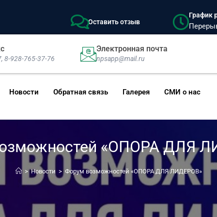
График р
Оставить отзыв
Перерыв:
кс
Электронная почта
7, 8-928-765-37-76
npsapp@mail.ru
Новости
Обратная связь
Галерея
СМИ о нас
возможностей «ОПОРА ДЛЯ Л
>
Новости
>
Форум возможностей «ОПОРА ДЛЯ ЛИДЕРОВ»