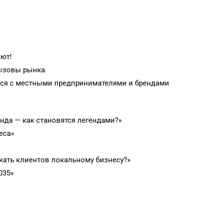
ают!
вызовы рынка
ься с местными предпринимателями и брендами
нда — как становятся легендами?»
еса»
кать клиентов локальному бизнесу?»
035»