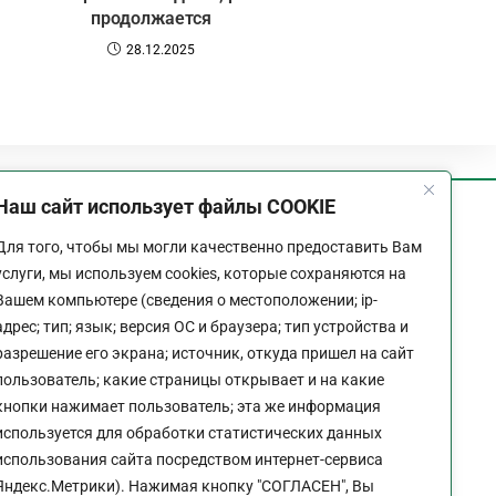
продолжается
28.12.2025
Наш сайт использует файлы COOKIE
График работы
Для того, чтобы мы могли качественно предоставить Вам
Пн-Пт:
9:00 - 18:00
услуги, мы используем cookies, которые сохраняются на
Перерыв:
13:00 - 14:00
Вашем компьютере (сведения о местоположении; ip-
Выходной:
Сб - Вс
адрес; тип; язык; версия ОС и браузера; тип устройства и
разрешение его экрана; источник, откуда пришел на сайт
пользователь; какие страницы открывает и на какие
кнопки нажимает пользователь; эта же информация
используется для обработки статистических данных
Политика конфиденциальности сайта
использования сайта посредством интернет-сервиса
Яндекс.Метрики). Нажимая кнопку "СОГЛАСЕН", Вы