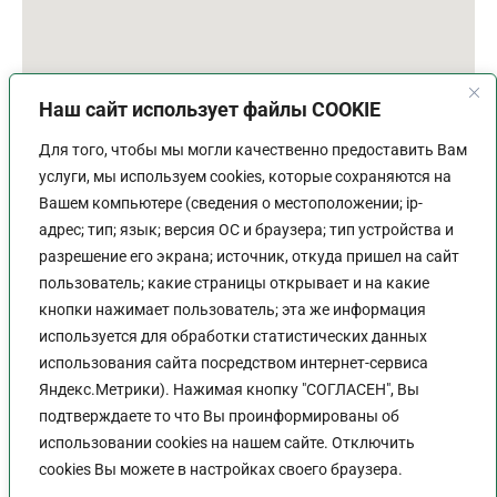
Наш сайт использует файлы COOKIE
Для того, чтобы мы могли качественно предоставить Вам
услуги, мы используем cookies, которые сохраняются на
Вашем компьютере (сведения о местоположении; ip-
адрес; тип; язык; версия ОС и браузера; тип устройства и
разрешение его экрана; источник, откуда пришел на сайт
пользователь; какие страницы открывает и на какие
График работы
кнопки нажимает пользователь; эта же информация
используется для обработки статистических данных
Пн-Пт:
9:00 - 18:00
использования сайта посредством интернет-сервиса
Перерыв:
13:00 - 14:00
Яндекс.Метрики). Нажимая кнопку "СОГЛАСЕН", Вы
Выходной:
Сб - Вс
подтверждаете то что Вы проинформированы об
использовании cookies на нашем сайте. Отключить
cookies Вы можете в настройках своего браузера.