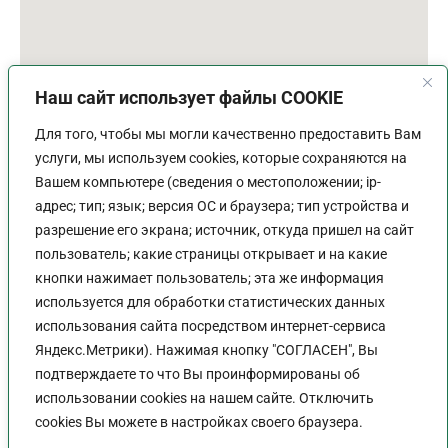
Наш сайт использует файлы COOKIE
Для того, чтобы мы могли качественно предоставить Вам
услуги, мы используем cookies, которые сохраняются на
Вашем компьютере (сведения о местоположении; ip-
адрес; тип; язык; версия ОС и браузера; тип устройства и
разрешение его экрана; источник, откуда пришел на сайт
пользователь; какие страницы открывает и на какие
График работы
кнопки нажимает пользователь; эта же информация
используется для обработки статистических данных
Пн-Пт:
9:00 - 18:00
использования сайта посредством интернет-сервиса
Перерыв:
13:00 - 14:00
Яндекс.Метрики). Нажимая кнопку "СОГЛАСЕН", Вы
Выходной:
Сб - Вс
подтверждаете то что Вы проинформированы об
использовании cookies на нашем сайте. Отключить
cookies Вы можете в настройках своего браузера.