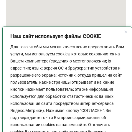
Наш сайт использует файлы COOKIE
Для того, чтобы мы могли качественно предоставить Вам
услуги, мы используем cookies, которые сохраняются на
Вашем компьютере (сведения о местоположении; ip-
адрес; тип; язык; версия ОС и браузера; тип устройства и
разрешение его экрана; источник, откуда пришел на сайт
пользователь; какие страницы открывает и на какие
График работы
кнопки нажимает пользователь; эта же информация
используется для обработки статистических данных
Пн-Пт:
9:00 - 18:00
использования сайта посредством интернет-сервиса
Перерыв:
13:00 - 14:00
Яндекс.Метрики). Нажимая кнопку "СОГЛАСЕН", Вы
Выходной:
Сб - Вс
подтверждаете то что Вы проинформированы об
использовании cookies на нашем сайте. Отключить
cookies Вы можете в настройках своего браузера.