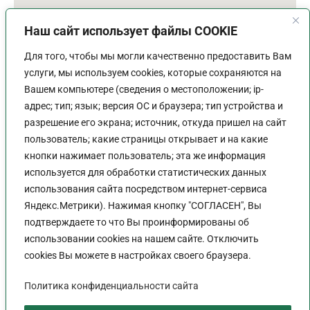
Наш сайт использует файлы COOKIE
Для того, чтобы мы могли качественно предоставить Вам
услуги, мы используем cookies, которые сохраняются на
Вашем компьютере (сведения о местоположении; ip-
адрес; тип; язык; версия ОС и браузера; тип устройства и
разрешение его экрана; источник, откуда пришел на сайт
пользователь; какие страницы открывает и на какие
График работы
кнопки нажимает пользователь; эта же информация
используется для обработки статистических данных
Пн-Пт:
9:00 - 18:00
использования сайта посредством интернет-сервиса
Перерыв:
13:00 - 14:00
Яндекс.Метрики). Нажимая кнопку "СОГЛАСЕН", Вы
Выходной:
Сб - Вс
подтверждаете то что Вы проинформированы об
использовании cookies на нашем сайте. Отключить
cookies Вы можете в настройках своего браузера.
Политика конфиденциальности сайта
Политика конфиденциальности сайта