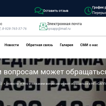
График р
Оставить отзыв
Перерыв:
кс
Электронная почта
7, 8-928-765-37-76
npsapp@mail.ru
Новости
Обратная связь
Галерея
СМИ о нас
им вопросам может обращатьс
>
Новости
>
Кто и по каким вопросам может обращаться в НП «САПП