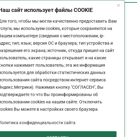
Наш сайт использует файлы COOKIE
График работы
Для того, чтобы мы могли качественно предоставить Вам
Пн-Пт:
9:00 - 18:00
услуги, мы используем cookies, которые сохраняются на
Перерыв:
13:00 - 14:00
Вашем компьютере (сведения о местоположении; ip-
Выходной:
Сб - Вс
адрес; тип; язык; версия ОС и браузера; тип устройства и
разрешение его экрана; источник, откуда пришел на сайт
пользователь; какие страницы открывает и на какие
кнопки нажимает пользователь; эта же информация
используется для обработки статистических данных
Политика конфиденциальности сайта
использования сайта посредством интернет-сервиса
Яндекс.Метрики). Нажимая кнопку "СОГЛАСЕН", Вы
подтверждаете то что Вы проинформированы об
использовании cookies на нашем сайте. Отключить
cookies Вы можете в настройках своего браузера.
Политика конфиденциальности сайта