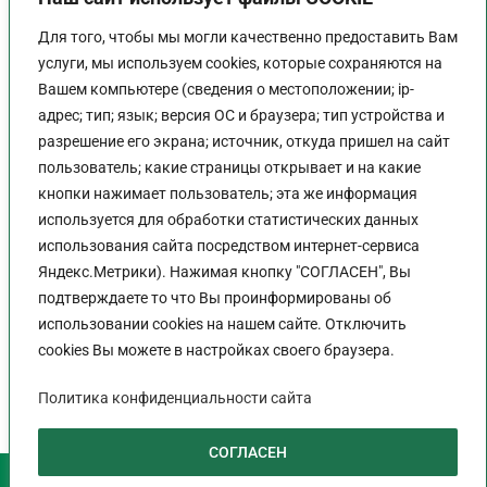
Для того, чтобы мы могли качественно предоставить Вам
услуги, мы используем cookies, которые сохраняются на
Вашем компьютере (сведения о местоположении; ip-
адрес; тип; язык; версия ОС и браузера; тип устройства и
разрешение его экрана; источник, откуда пришел на сайт
пользователь; какие страницы открывает и на какие
График работы
кнопки нажимает пользователь; эта же информация
используется для обработки статистических данных
Пн-Пт:
9:00 - 18:00
использования сайта посредством интернет-сервиса
Перерыв:
13:00 - 14:00
Яндекс.Метрики). Нажимая кнопку "СОГЛАСЕН", Вы
Выходной:
Сб - Вс
подтверждаете то что Вы проинформированы об
использовании cookies на нашем сайте. Отключить
cookies Вы можете в настройках своего браузера.
Политика конфиденциальности сайта
Политика конфиденциальности сайта
СОГЛАСЕН
2026 © НП САПП