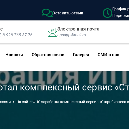
График р
Оставить отзыв
Перерыв:
кс
Электронная почта
7, 8-928-765-37-76
npsapp@mail.ru
Новости
Обратная связь
Галерея
СМИ о нас
отал комплексный сервис «Ст
овости
>
На сайте ФНС заработал комплексный сервис «Старт бизнеса 