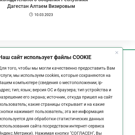
Дагестан Алтаем Визировым
10.03.2023
Наш сайт использует файлы COOKIE
График работы
Для того, чтобы мы могли качественно предоставить Вам
Пн-Пт:
9:00 - 18:00
услуги, мы используем cookies, которые сохраняются на
Перерыв:
13:00 - 14:00
Вашем компьютере (сведения о местоположении; ip-
Выходной:
Сб - Вс
адрес; тип; язык; версия ОС и браузера; тип устройства и
разрешение его экрана; источник, откуда пришел на сайт
пользователь; какие страницы открывает и на какие
кнопки нажимает пользователь; эта же информация
используется для обработки статистических данных
Политика конфиденциальности сайта
использования сайта посредством интернет-сервиса
Яндекс.Метрики). Нажимая кнопку "СОГЛАСЕН", Вы