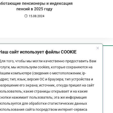
аботающие пенсионеры и индексация
пенсий в 2025 году
15.08.2024
Наш сайт использует файлы COOKIE
График работы
Для того, чтобы мы могли качественно предоставить Вам
Пн-Пт:
9:00 - 18:00
услуги, мы используем cookies, которые сохраняются на
Перерыв:
13:00 - 14:00
Вашем компьютере (сведения о местоположении; ip-
Выходной:
Сб - Вс
адрес; тип; язык; версия ОС и браузера; тип устройства и
разрешение его экрана; источник, откуда пришел на сайт
пользователь; какие страницы открывает и на какие
кнопки нажимает пользователь; эта же информация
используется для обработки статистических данных
Политика конфиденциальности сайта
использования сайта посредством интернет-сервиса