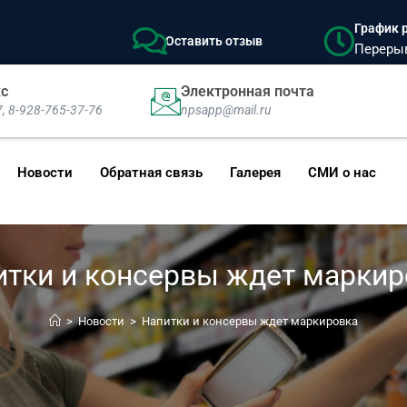
График р
Оставить отзыв
Перерыв:
кс
Электронная почта
7, 8-928-765-37-76
npsapp@mail.ru
Новости
Обратная связь
Галерея
СМИ о нас
итки и консервы ждет маркир
>
Новости
>
Напитки и консервы ждет маркировка