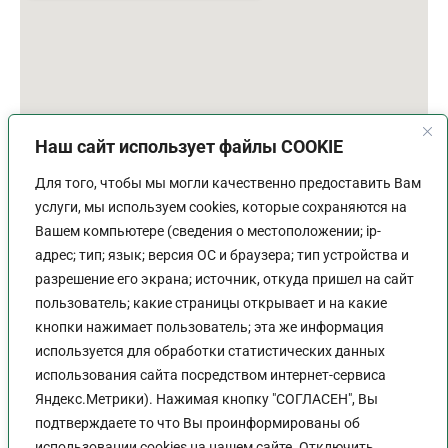
Наш сайт использует файлы COOKIE
Для того, чтобы мы могли качественно предоставить Вам
услуги, мы используем cookies, которые сохраняются на
Вашем компьютере (сведения о местоположении; ip-
адрес; тип; язык; версия ОС и браузера; тип устройства и
разрешение его экрана; источник, откуда пришел на сайт
пользователь; какие страницы открывает и на какие
График работы
кнопки нажимает пользователь; эта же информация
используется для обработки статистических данных
Пн-Пт:
9:00 - 18:00
использования сайта посредством интернет-сервиса
Перерыв:
13:00 - 14:00
Яндекс.Метрики). Нажимая кнопку "СОГЛАСЕН", Вы
Выходной:
Сб - Вс
подтверждаете то что Вы проинформированы об
использовании cookies на нашем сайте. Отключить