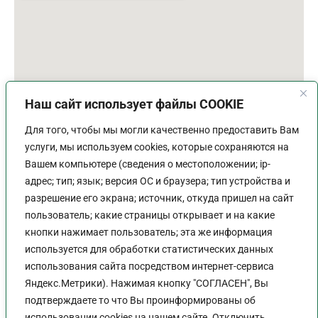
Наш сайт использует файлы COOKIE
Для того, чтобы мы могли качественно предоставить Вам
услуги, мы используем cookies, которые сохраняются на
Вашем компьютере (сведения о местоположении; ip-
адрес; тип; язык; версия ОС и браузера; тип устройства и
разрешение его экрана; источник, откуда пришел на сайт
пользователь; какие страницы открывает и на какие
График работы
кнопки нажимает пользователь; эта же информация
используется для обработки статистических данных
Пн-Пт:
9:00 - 18:00
использования сайта посредством интернет-сервиса
Перерыв:
13:00 - 14:00
Яндекс.Метрики). Нажимая кнопку "СОГЛАСЕН", Вы
Выходной:
Сб - Вс
подтверждаете то что Вы проинформированы об
использовании cookies на нашем сайте. Отключить