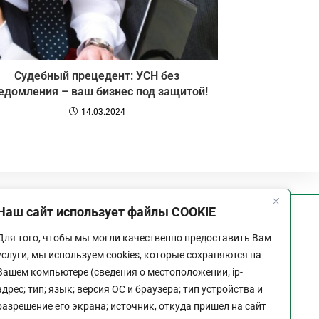
Судебный прецедент: УСН без
едомления – ваш бизнес под защитой!
14.03.2024
Наш сайт использует файлы COOKIE
График работы
Для того, чтобы мы могли качественно предоставить Вам
Пн-Пт:
9:00 - 18:00
услуги, мы используем cookies, которые сохраняются на
Перерыв:
13:00 - 14:00
Вашем компьютере (сведения о местоположении; ip-
Выходной:
Сб - Вс
адрес; тип; язык; версия ОС и браузера; тип устройства и
разрешение его экрана; источник, откуда пришел на сайт