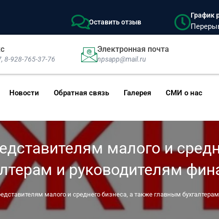
График р
Оставить отзыв
Перерыв:
кс
Электронная почта
7, 8-928-765-37-76
npsapp@mail.ru
Новости
Обратная связь
Галерея
СМИ о нас
дставителям малого и средне
алтерам и руководителям фин
дставителям малого и среднего бизнеса, а также главным бухгалтера