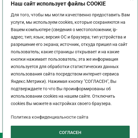
Наш сайт использует файлы COOKIE
Для того, чтобы мы могли качественно предоставить Вам
услуги, мы используем cookies, которые сохраняются на
Вашем компьютере (сведения о местоположении; ip-
адрес; тип; язык; версия ОС и браузера; тип устройства и
разрешение его экрана; источник, откуда пришел на сайт
пользователь; какие страницы открывает и на какие
График работы
кнопки нажимает пользователь; эта же информация
используется для обработки статистических данных
Пн-Пт:
9:00 - 18:00
использования сайта посредством интернет-сервиса
Перерыв:
13:00 - 14:00
Яндекс.Метрики). Нажимая кнопку "СОГЛАСЕН", Вы
Выходной:
Сб - Вс
подтверждаете то что Вы проинформированы об
использовании cookies на нашем сайте. Отключить
cookies Вы можете в настройках своего браузера.
Политика конфиденциальности сайта
Политика конфиденциальности сайта
СОГЛАСЕН