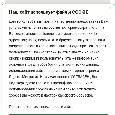
Наш сайт использует файлы COOKIE
Для того, чтобы мы могли качественно предоставить Вам
услуги, мы используем cookies, которые сохраняются на
Вашем компьютере (сведения о местоположении; ip-
адрес; тип; язык; версия ОС и браузера; тип устройства и
разрешение его экрана; источник, откуда пришел на сайт
пользователь; какие страницы открывает и на какие
График работы
кнопки нажимает пользователь; эта же информация
используется для обработки статистических данных
Пн-Пт:
9:00 - 18:00
использования сайта посредством интернет-сервиса
Перерыв:
13:00 - 14:00
Яндекс.Метрики). Нажимая кнопку "СОГЛАСЕН", Вы
Выходной:
Сб - Вс
подтверждаете то что Вы проинформированы об
использовании cookies на нашем сайте. Отключить
cookies Вы можете в настройках своего браузера.
Политика конфиденциальности сайта
Политика конфиденциальности сайта