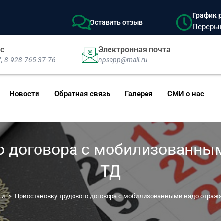
График р
Оставить отзыв
Перерыв:
кс
Электронная почта
7, 8-928-765-37-76
npsapp@mail.ru
Новости
Обратная связь
Галерея
СМИ о нас
о договора с мобилизованным
ТД
ти
>
Приостановку трудового договора с мобилизованными надо отража