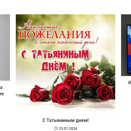
И
а
их
С Татьяниным днем!
25.01.2024