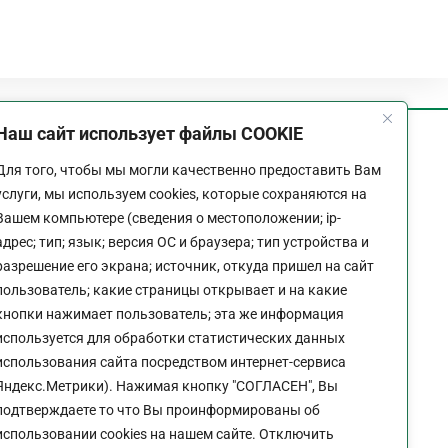
Наш сайт использует файлы COOKIE
График работы
Для того, чтобы мы могли качественно предоставить Вам
Пн-Пт:
9:00 - 18:00
услуги, мы используем cookies, которые сохраняются на
Перерыв:
13:00 - 14:00
Вашем компьютере (сведения о местоположении; ip-
Выходной:
Сб - Вс
адрес; тип; язык; версия ОС и браузера; тип устройства и
разрешение его экрана; источник, откуда пришел на сайт
пользователь; какие страницы открывает и на какие
кнопки нажимает пользователь; эта же информация
используется для обработки статистических данных
Политика конфиденциальности сайта
использования сайта посредством интернет-сервиса
Яндекс.Метрики). Нажимая кнопку "СОГЛАСЕН", Вы
подтверждаете то что Вы проинформированы об
использовании cookies на нашем сайте. Отключить