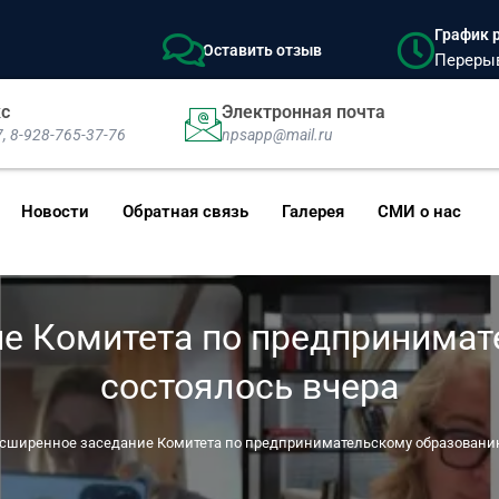
График р
Оставить отзыв
Перерыв:
кс
Электронная почта
7, 8-928-765-37-76
npsapp@mail.ru
Новости
Обратная связь
Галерея
СМИ о нас
е Комитета по предпринима
состоялось вчера
сширенное заседание Комитета по предпринимательскому образованию