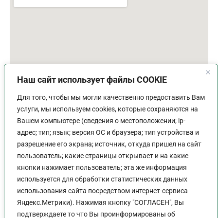
Наш сайт использует файлы COOKIE
Для того, чтобы мы могли качественно предоставить Вам
услуги, мы используем cookies, которые сохраняются на
Вашем компьютере (сведения о местоположении; ip-
адрес; тип; язык; версия ОС и браузера; тип устройства и
разрешение его экрана; источник, откуда пришел на сайт
пользователь; какие страницы открывает и на какие
График работы
кнопки нажимает пользователь; эта же информация
используется для обработки статистических данных
Пн-Пт:
9:00 - 18:00
использования сайта посредством интернет-сервиса
Перерыв:
13:00 - 14:00
Яндекс.Метрики). Нажимая кнопку "СОГЛАСЕН", Вы
Выходной:
Сб - Вс
подтверждаете то что Вы проинформированы об