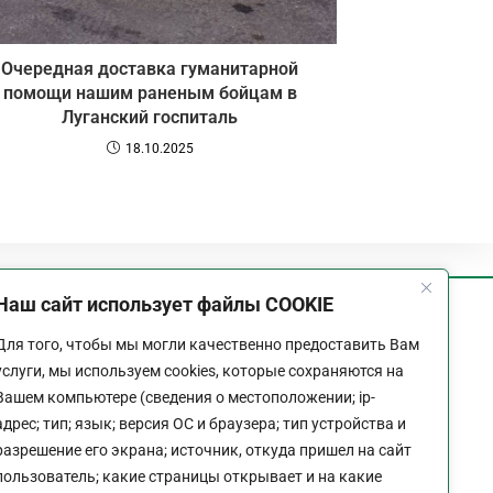
Очередная доставка гуманитарной
помощи нашим раненым бойцам в
Луганский госпиталь
18.10.2025
Наш сайт использует файлы COOKIE
График работы
Для того, чтобы мы могли качественно предоставить Вам
Пн-Пт:
9:00 - 18:00
услуги, мы используем cookies, которые сохраняются на
Перерыв:
13:00 - 14:00
Вашем компьютере (сведения о местоположении; ip-
Выходной:
Сб - Вс
адрес; тип; язык; версия ОС и браузера; тип устройства и
разрешение его экрана; источник, откуда пришел на сайт
пользователь; какие страницы открывает и на какие