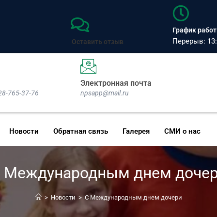
График работы
Перерыв: 13:
Оставить отзыв
Электронная почта
928-765-37-76
npsapp@mail.ru
Новости
Обратная связь
Галерея
СМИ о нас
 Международным днем доче
>
Новости
>
С Международным днем дочери