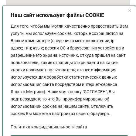
Наш сайт использует файлы COOKIE
Для того, чтобы мы могли качественно предоставить Вам
услуги, мы используем cookies, которые сохраняются на
Вашем компьютере (сведения о местоположении; ip-
адрес; тип; язык; версия ОС и браузера; тип устройства и
разрешение его экрана; источник, откуда пришел на сайт
пользователь; какие страницы открывает и на какие
График работы
кнопки нажимает пользователь; эта же информация
используется для обработки статистических данных
Пн-Пт:
9:00 - 18:00
использования сайта посредством интернет-сервиса
Перерыв:
13:00 - 14:00
Яндекс.Метрики). Нажимая кнопку "СОГЛАСЕН", Вы
Выходной:
Сб - Вс
подтверждаете то что Вы проинформированы об
использовании cookies на нашем сайте. Отключить
cookies Вы можете в настройках своего браузера.
Политика конфиденциальности сайта
Политика конфиденциальности сайта