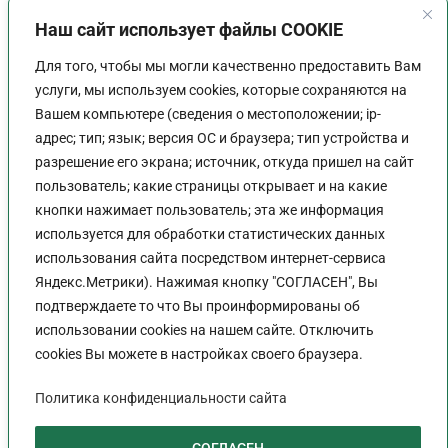
Наш сайт использует файлы COOKIE
Для того, чтобы мы могли качественно предоставить Вам
услуги, мы используем cookies, которые сохраняются на
Вашем компьютере (сведения о местоположении; ip-
адрес; тип; язык; версия ОС и браузера; тип устройства и
разрешение его экрана; источник, откуда пришел на сайт
пользователь; какие страницы открывает и на какие
График работы
кнопки нажимает пользователь; эта же информация
используется для обработки статистических данных
Пн-Пт:
9:00 - 18:00
использования сайта посредством интернет-сервиса
Перерыв:
13:00 - 14:00
Яндекс.Метрики). Нажимая кнопку "СОГЛАСЕН", Вы
Выходной:
Сб - Вс
подтверждаете то что Вы проинформированы об
использовании cookies на нашем сайте. Отключить
cookies Вы можете в настройках своего браузера.
Политика конфиденциальности сайта
Политика конфиденциальности сайта