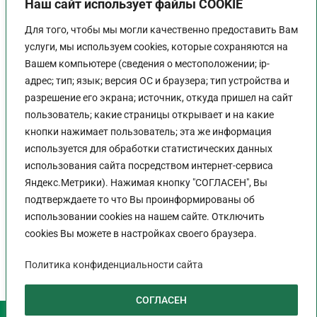
Наш сайт использует файлы COOKIE
Для того, чтобы мы могли качественно предоставить Вам
услуги, мы используем cookies, которые сохраняются на
Вашем компьютере (сведения о местоположении; ip-
адрес; тип; язык; версия ОС и браузера; тип устройства и
разрешение его экрана; источник, откуда пришел на сайт
пользователь; какие страницы открывает и на какие
График работы
кнопки нажимает пользователь; эта же информация
используется для обработки статистических данных
Пн-Пт:
9:00 - 18:00
использования сайта посредством интернет-сервиса
Перерыв:
13:00 - 14:00
Яндекс.Метрики). Нажимая кнопку "СОГЛАСЕН", Вы
Выходной:
Сб - Вс
подтверждаете то что Вы проинформированы об
использовании cookies на нашем сайте. Отключить
cookies Вы можете в настройках своего браузера.
Политика конфиденциальности сайта
Политика конфиденциальности сайта
СОГЛАСЕН
2026 © НП САПП