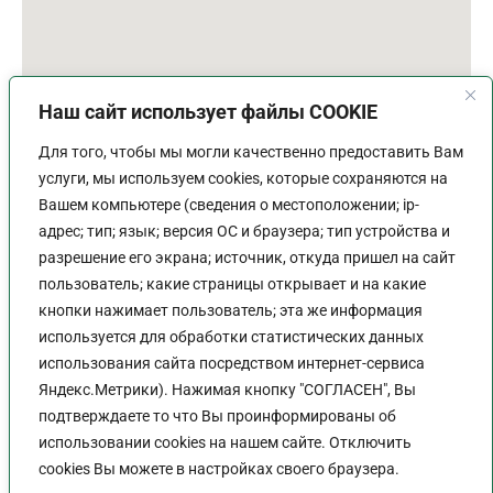
Наш сайт использует файлы COOKIE
Для того, чтобы мы могли качественно предоставить Вам
услуги, мы используем cookies, которые сохраняются на
Вашем компьютере (сведения о местоположении; ip-
адрес; тип; язык; версия ОС и браузера; тип устройства и
разрешение его экрана; источник, откуда пришел на сайт
пользователь; какие страницы открывает и на какие
График работы
кнопки нажимает пользователь; эта же информация
используется для обработки статистических данных
Пн-Пт:
9:00 - 18:00
использования сайта посредством интернет-сервиса
Перерыв:
13:00 - 14:00
Яндекс.Метрики). Нажимая кнопку "СОГЛАСЕН", Вы
Выходной:
Сб - Вс
подтверждаете то что Вы проинформированы об
использовании cookies на нашем сайте. Отключить
cookies Вы можете в настройках своего браузера.