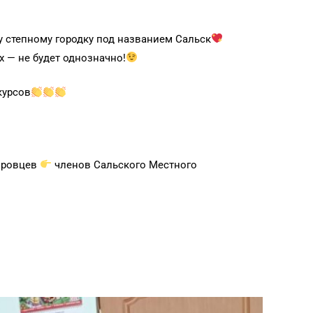
у степному городку под названием Сальск
х — не будет однозначно!
курсов
поровцев
членов Сальского Местного