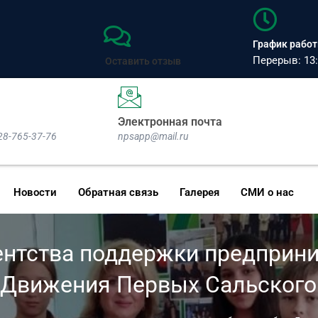
График работы
Перерыв: 13:
Оставить отзыв
Электронная почта
928-765-37-76
npsapp@mail.ru
Новости
Обратная связь
Галерея
СМИ о нас
гентства поддержки предприн
 Движения Первых Сальского