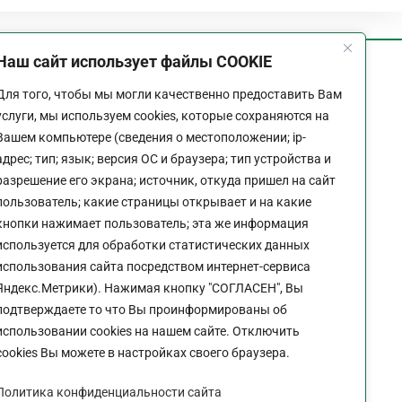
Наш сайт использует файлы COOKIE
График работы
Для того, чтобы мы могли качественно предоставить Вам
Пн-Пт:
9:00 - 18:00
услуги, мы используем cookies, которые сохраняются на
Перерыв:
13:00 - 14:00
Вашем компьютере (сведения о местоположении; ip-
Выходной:
Сб - Вс
адрес; тип; язык; версия ОС и браузера; тип устройства и
разрешение его экрана; источник, откуда пришел на сайт
пользователь; какие страницы открывает и на какие
кнопки нажимает пользователь; эта же информация
используется для обработки статистических данных
Политика конфиденциальности сайта
использования сайта посредством интернет-сервиса
Яндекс.Метрики). Нажимая кнопку "СОГЛАСЕН", Вы
подтверждаете то что Вы проинформированы об
использовании cookies на нашем сайте. Отключить
cookies Вы можете в настройках своего браузера.
Политика конфиденциальности сайта