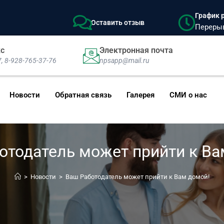
График р
Оставить отзыв
Перерыв:
кс
Электронная почта
7, 8-928-765-37-76
npsapp@mail.ru
Новости
Обратная связь
Галерея
СМИ о нас
отодатель может прийти к Ва
>
Новости
>
Ваш Работодатель может прийти к Вам домой!