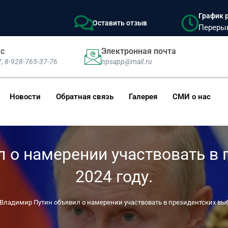
График р
Оставить отзыв
Перерыв:
кс
Электронная почта
7, 8-928-765-37-76
npsapp@mail.ru
Новости
Обратная связь
Галерея
СМИ о нас
 о намерении участвовать в 
2024 году.
Владимир Путин объявил о намерении участвовать в президентских выбо