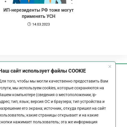
ИП-нерезиденты РФ тоже могут
применять УСН
14.03.2023
Наш сайт использует файлы COOKIE
График работы
Для того, чтобы мы могли качественно предоставить Вам
Пн-Пт:
9:00 - 18:00
услуги, мы используем cookies, которые сохраняются на
Перерыв:
13:00 - 14:00
Вашем компьютере (сведения о местоположении; ip-
Выходной:
Сб - Вс
адрес; тип; язык; версия ОС и браузера; тип устройства и
разрешение его экрана; источник, откуда пришел на сайт
пользователь; какие страницы открывает и на какие
кнопки нажимает пользователь; эта же информация