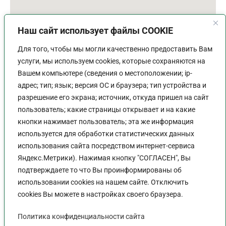
Наш сайт использует файлы COOKIE
Для того, чтобы мы могли качественно предоставить Вам
услуги, мы используем cookies, которые сохраняются на
Вашем компьютере (сведения о местоположении; ip-
адрес; тип; язык; версия ОС и браузера; тип устройства и
разрешение его экрана; источник, откуда пришел на сайт
пользователь; какие страницы открывает и на какие
График работы
кнопки нажимает пользователь; эта же информация
используется для обработки статистических данных
Пн-Пт:
9:00 - 18:00
использования сайта посредством интернет-сервиса
Перерыв:
13:00 - 14:00
Яндекс.Метрики). Нажимая кнопку "СОГЛАСЕН", Вы
Выходной:
Сб - Вс
подтверждаете то что Вы проинформированы об
использовании cookies на нашем сайте. Отключить
cookies Вы можете в настройках своего браузера.
Политика конфиденциальности сайта
Политика конфиденциальности сайта