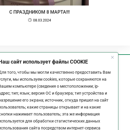
С ПРАЗДНИКОМ 8 МАРТА!!!
08.03.2024
Наш сайт использует файлы COOKIE
График работы
Для того, чтобы мы могли качественно предоставить Вам
Пн-Пт:
9:00 - 18:00
услуги, мы используем cookies, которые сохраняются на
Перерыв:
13:00 - 14:00
Вашем компьютере (сведения о местоположении; ip-
Выходной:
Сб - Вс
адрес; тип; язык; версия ОС и браузера; тип устройства и
разрешение его экрана; источник, откуда пришел на сайт
пользователь; какие страницы открывает и на какие
кнопки нажимает пользователь; эта же информация
используется для обработки статистических данных
Политика конфиденциальности сайта
использования сайта посредством интернет-сервиса