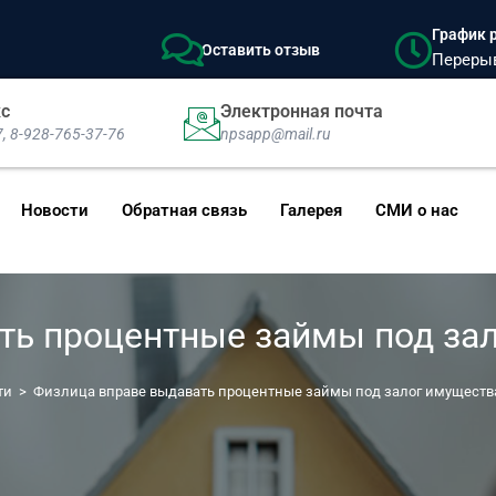
График р
Оставить отзыв
Перерыв:
кс
Электронная почта
7, 8-928-765-37-76
npsapp@mail.ru
Новости
Обратная связь
Галерея
СМИ о нас
ть процентные займы под за
ти
>
Физлица вправе выдавать процентные займы под залог имущест