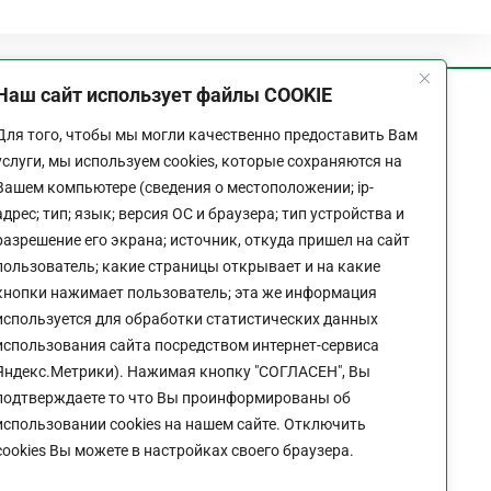
Наш сайт использует файлы COOKIE
График работы
Для того, чтобы мы могли качественно предоставить Вам
Пн-Пт:
9:00 - 18:00
услуги, мы используем cookies, которые сохраняются на
Перерыв:
13:00 - 14:00
Вашем компьютере (сведения о местоположении; ip-
Выходной:
Сб - Вс
адрес; тип; язык; версия ОС и браузера; тип устройства и
разрешение его экрана; источник, откуда пришел на сайт
пользователь; какие страницы открывает и на какие
кнопки нажимает пользователь; эта же информация
используется для обработки статистических данных
Политика конфиденциальности сайта
использования сайта посредством интернет-сервиса
Яндекс.Метрики). Нажимая кнопку "СОГЛАСЕН", Вы
подтверждаете то что Вы проинформированы об
использовании cookies на нашем сайте. Отключить
cookies Вы можете в настройках своего браузера.