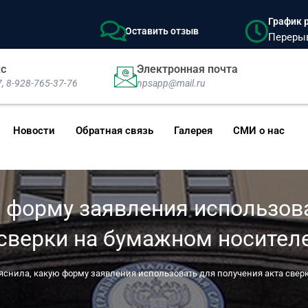
График р
Оставить отзыв
Перерыв:
кс
Электронная почта
7, 8-928-765-37-76
npsapp@mail.ru
Новости
Обратная связь
Галерея
СМИ о нас
 форму заявления использова
сверки на бумажном носител
яснила, какую форму заявления использовать для получения акта свер